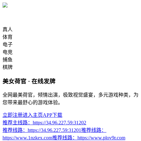
真人
体育
电子
电竞
捕鱼
棋牌
美女荷官 · 在线发牌
全网最美荷官，倾情出演，极致视觉盛宴，多元游戏种类，为
您带来最舒心的游戏体验。
立即注册
进入主页
APP下载
推荐主线路：
https://34.96.227.59:31202
推荐线路：
https://34.96.227.59:31201
推荐线路：
https://www.1nzkex.com
推荐线路：
https://www.plov9r.com