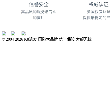
© 2004-
2026
K8凯发-国际大品牌 信誉保障 大额无忧