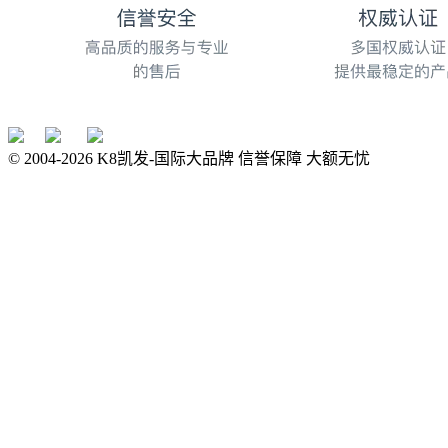
© 2004-
2026
K8凯发-国际大品牌 信誉保障 大额无忧